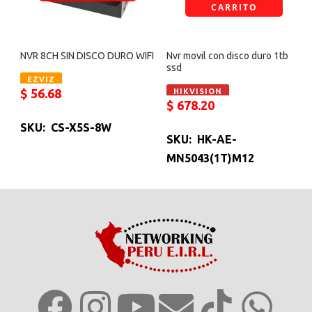
CARRITO
NVR 8CH SIN DISCO DURO WIFI
Nvr movil con disco duro 1tb
ssd
EZVIZ
$
56.68
HIKVISION
$
678.20
SKU: CS-X5S-8W
SKU: HK-AE-
MN5043(1T)M12