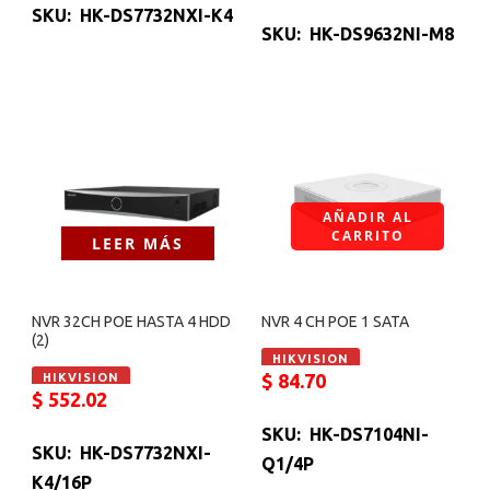
SKU: HK-DS7732NXI-K4
SKU: HK-DS9632NI-M8
AÑADIR AL
CARRITO
LEER MÁS
NVR 32CH POE HASTA 4 HDD
NVR 4 CH POE 1 SATA
(2)
HIKVISION
$
84.70
HIKVISION
$
552.02
SKU: HK-DS7104NI-
SKU: HK-DS7732NXI-
Q1/4P
K4/16P