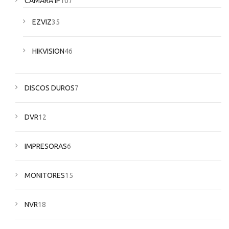
CÁMARA IP
107
EZVIZ
35
HIKVISION
46
DISCOS DUROS
7
DVR
12
IMPRESORAS
6
MONITORES
15
NVR
18