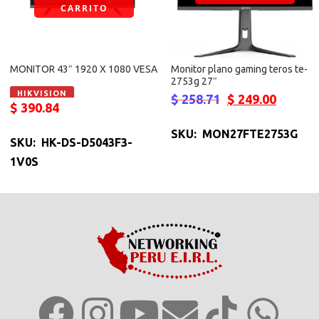
CARRITO
MONITOR 43″ 1920 X 1080 VESA
Monitor plano gaming teros te-
2753g 27″
HIKVISION
$
258.71
$
249.00
$
390.84
SKU: MON27FTE2753G
SKU: HK-DS-D5043F3-
1V0S