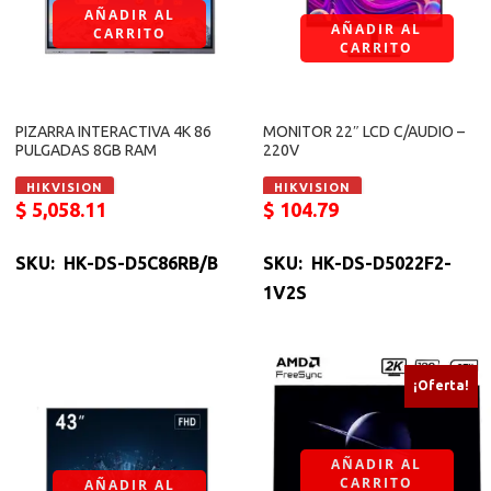
AÑADIR AL
AÑADIR AL
CARRITO
CARRITO
PIZARRA INTERACTIVA 4K 86
MONITOR 22″ LCD C/AUDIO –
PULGADAS 8GB RAM
220V
HIKVISION
HIKVISION
$
5,058.11
$
104.79
SKU: HK-DS-D5C86RB/B
SKU: HK-DS-D5022F2-
1V2S
¡Oferta!
AÑADIR AL
CARRITO
AÑADIR AL