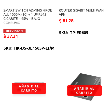
SMART SWITCH ADMINIS 4 POE
ROUTER GIGABIT MULTI WAN
ALL 1000M (1G) + 1 UP RJ45
VPN
GIGABITE – 45W – BAJO
$
81.28
CONSUMO
HIKVISION
SKU: TP-ER605
$
37.31
SKU: HK-DS-3E1505P-EI/M
AÑADIR AL
AÑADIR AL
CARRITO
CARRITO