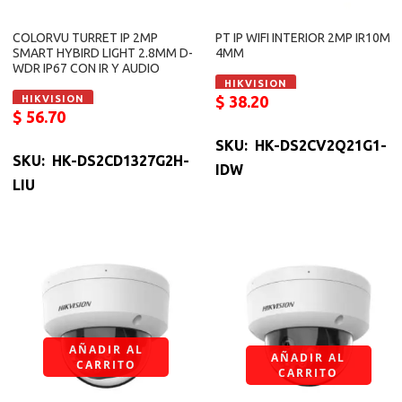
COLORVU TURRET IP 2MP
PT IP WIFI INTERIOR 2MP IR10M
SMART HYBIRD LIGHT 2.8MM D-
4MM
WDR IP67 CON IR Y AUDIO
HIKVISION
$
38.20
HIKVISION
$
56.70
SKU: HK-DS2CV2Q21G1-
SKU: HK-DS2CD1327G2H-
IDW
LIU
AÑADIR AL
AÑADIR AL
CARRITO
CARRITO